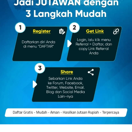
Referral system tidak dipungut biaya apapun. Hanya dengan modal online saja setelah