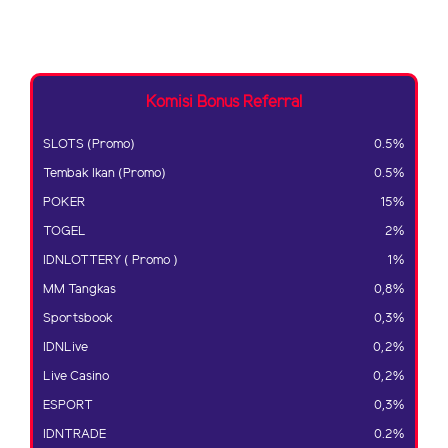
itu anda hanya tinggal mengecek keuntungan Anda yang dapat dilihat secara online
kapanpun dan dimanapun.
Register
sekarang juga
& referensikan Link referral Anda
.
Komisi Bonus Referral
SLOTS (Promo)
0.5%
Tembak Ikan (Promo)
0.5%
POKER
15%
TOGEL
2%
IDNLOTTERY ( Promo )
1%
MM Tangkas
0,8%
Sportsbook
0,3%
IDNLive
0,2%
Live Casino
0,2%
ESPORT
0,3%
IDNTRADE
0.2%